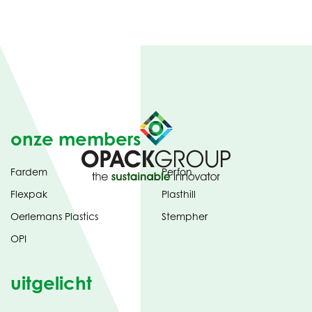
onze members
Fardem
Perfon
Flexpak
Plasthill
Oerlemans Plastics
Stempher
OPI
uitgelicht