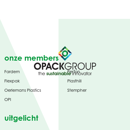
onze members
Fardem
Perfon
Flexpak
Plasthill
Oerlemans Plastics
Stempher
OPI
uitgelicht