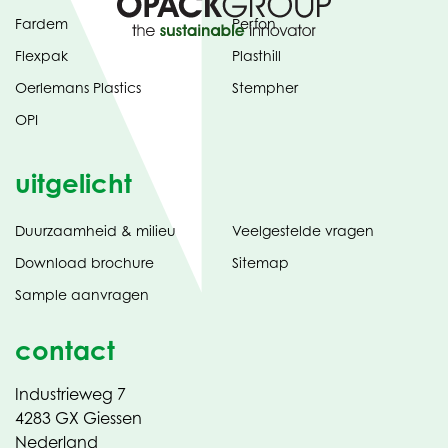
Fardem
Perfon
Flexpak
Plasthill
Oerlemans Plastics
Stempher
OPI
uitgelicht
Duurzaamheid & milieu
Veelgestelde vragen
tabblad)
(opent
Download brochure
Sitemap
in
Sample aanvragen
nieuw
contact
Industrieweg 7
4283 GX Giessen
Nederland