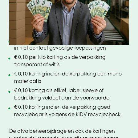
Hoe krijgt u korting?
als de verpakking voldoet aan de volgende
punten:
€ 0,20 per kilo korting bij inzet van 20% recyclaat
in niet contact gevoelige toepassingen
€ 0,10 per kilo korting als de verpakking
transparant of wit is
€ 0,10 korting indien de verpakking een mono
materiaal is
€ 0,10 korting als etiket, label, sleeve of
bedrukking voldoet aan de voorwaarde
€ 0,10 korting indien de verpakking goed
recyclebaar is volgens de KIDV recyclecheck.
De afvalbeheerbijdrage en ook de kortingen