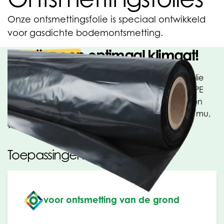
Onze ontsmettingsfolie is speciaal ontwikkeld
voor gasdichte bodemontsmetting.
Creëer een optimaal klimaat!
Onze ontsmettingsfolie is een speciale 3-laagse folie
voor ontsmetting. Het is gemaakt van een PE/PA/PE
samenstelling voor verbeterde sterkte, elasticiteit en
optimale gasdichte werking. De dikte is slechts 35 mu,
wat het gebruik erg economisch maakt.
Toepassingen
voor ontsmetting van de grond