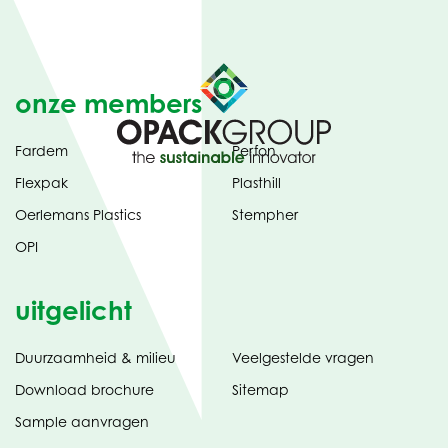
onze members
Fardem
Perfon
Flexpak
Plasthill
Oerlemans Plastics
Stempher
OPI
uitgelicht
Duurzaamheid & milieu
Veelgestelde vragen
tabblad)
(opent
Download brochure
Sitemap
in
Sample aanvragen
nieuw