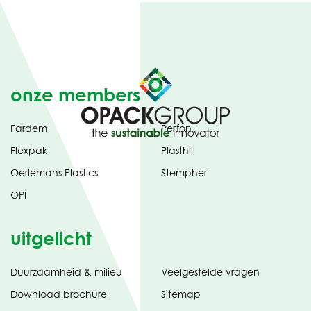
onze members
Fardem
Perfon
Flexpak
Plasthill
Oerlemans Plastics
Stempher
OPI
uitgelicht
Duurzaamheid & milieu
Veelgestelde vragen
tabblad)
(opent
Download brochure
Sitemap
in