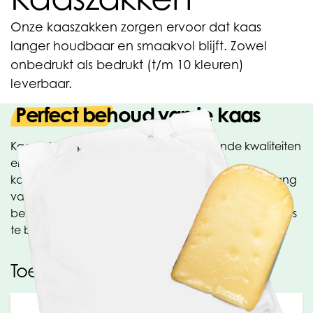
Onze kaaszakken zorgen ervoor dat kaas
langer houdbaar en smaakvol blijft. Zowel
onbedrukt als bedrukt (t/m 10 kleuren)
leverbaar.
Perfect behoud van je kaas
Kaaszakken produceren wij in verschillende kwaliteiten
en afmetingen. Door je kaas in onze
kaasbewaarzakken te verpakken, kun je er extra lang
van genieten. Het zorgt voor perfect en langer
behoud van je kaas. De zakken zijn geheel naar wens
te bedrukken.
Toepassingen