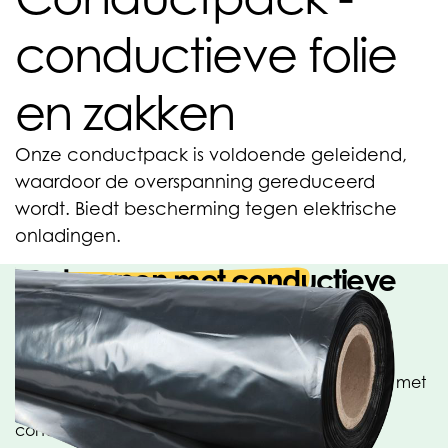
conductieve folie
en zakken
Onze conductpack is voldoende geleidend,
waardoor de overspanning gereduceerd
wordt. Biedt bescherming tegen elektrische
onladingen.
Ontworpen met conductieve
eigenschappen
Conductpack beschermt tegen elektrische
ontladingen tijdens het gebruiken van producten met
een statisch potentieel. Speciaal ontworpen met
conductieve eigenschappen