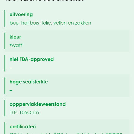
uitvoering
buis- halfbuis- folie, vellen en zakken
kleur
zwart
niet FDA-approved
–
hoge sealsterkte
–
opppervlakteweerstand
10²- 105Ohm
certificaten