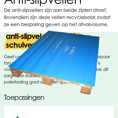
De anti-slipvellen zijn aan beide zijden stroef.
Bovendien zijn deze vellen recyclebaar, zodat
ze een besparing geven op het afvalvolume.
anti-slipvel voorkomt
schuivende palletlading
Geef uw palletlading een hoge stabiliteit en bespaar
fors op de verpakkingskosten. Onze anti-slipvel is
vochtafstotend. Het recept bevat een ruwmaker, dit
zorgt voor stabiele pallets en voorkomt dat de
palletlading gaat schuiven tijdens transport.
Toepassingen