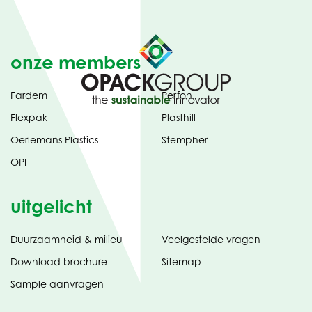
onze members
Fardem
Perfon
Flexpak
Plasthill
Oerlemans Plastics
Stempher
OPI
uitgelicht
Duurzaamheid & milieu
Veelgestelde vragen
tabblad)
(opent
Download brochure
Sitemap
in
Sample aanvragen
nieuw