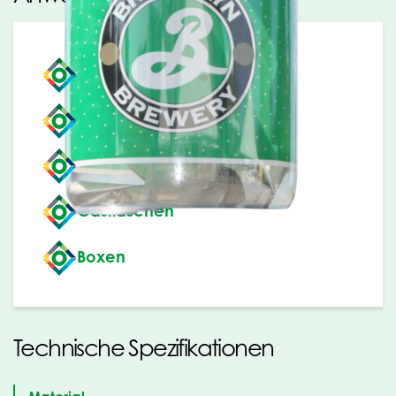
Eimer
Kanister
Fässer
Gasflaschen
Boxen
Technische Spezifikationen