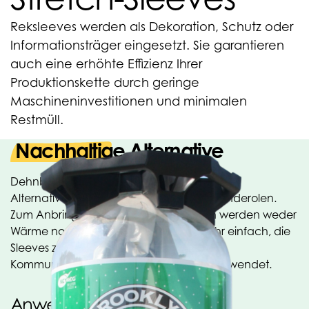
Reksleeves werden als Dekoration, Schutz oder
Informationsträger eingesetzt. Sie garantieren
auch eine erhöhte Effizienz Ihrer
Produktionskette durch geringe
Maschineninvestitionen und minimalen
Restmüll.
Nachhaltige Alternative
Dehnbare Banderolen sind die nachhaltige
Alternative zu Etiketten oder Schrumpfbanderolen.
Zum Anbringen dehnbarer Banderolen werden weder
Wärme noch Klebstoff benötigt. Es ist sehr einfach, die
Sleeves zu entfernen. Sleeves werden als
Kommunikations- und Marketingmittel verwendet.
Anwendungen