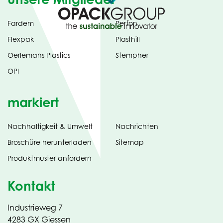
Fardem
Perfon
Flexpak
Plasthill
Oerlemans Plastics
Stempher
OPI
markiert
Nachhaltigkeit & Umwelt
Nachrichten
tab)
(opens
Broschüre herunterladen
Sitemap
in
Produktmuster anfordern
new
Kontakt
Industrieweg 7
4283 GX Giessen