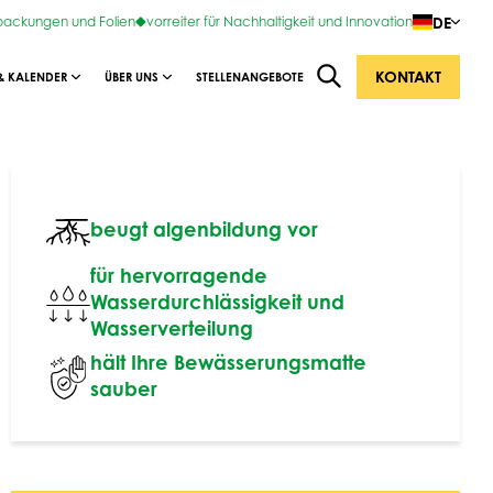
DE
rpackungen und Folien
vorreiter für Nachhaltigkeit und Innovation
KONTAKT
& KALENDER
ÜBER UNS
STELLENANGEBOTE
beugt algenbildung vor
für hervorragende
Wasserdurchlässigkeit und
Wasserverteilung
hält Ihre Bewässerungsmatte
sauber