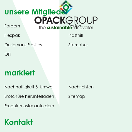
unsere Mitglieder
Fardem
Perfon
Flexpak
Plasthill
Oerlemans Plastics
Stempher
OPI
markiert
Nachhaltigkeit & Umwelt
Nachrichten
tab)
(opens
Broschüre herunterladen
Sitemap
in
Produktmuster anfordern
new
Kontakt