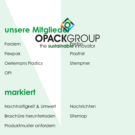
unsere Mitglieder
Fardem
Perfon
Flexpak
Plasthill
Oerlemans Plastics
Stempher
OPI
markiert
Nachhaltigkeit & Umwelt
Nachrichten
tab)
(opens
Broschüre herunterladen
Sitemap
in
Produktmuster anfordern
new