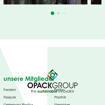
unsere Mitglieder
Fardem
Perfon
Flexpak
Plasthill
Oerlemans Plastics
Stempher