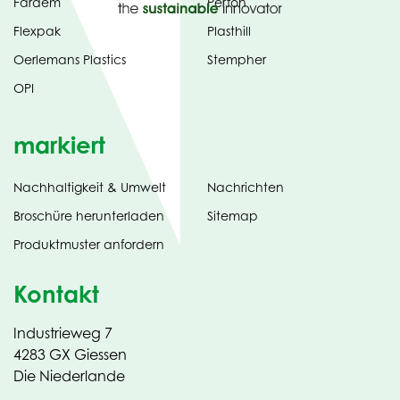
Fardem
Perfon
Flexpak
Plasthill
Oerlemans Plastics
Stempher
OPI
markiert
Nachhaltigkeit & Umwelt
Nachrichten
tab)
(opens
Broschüre herunterladen
Sitemap
in
Produktmuster anfordern
new
Kontakt
Industrieweg 7
4283 GX Giessen
Die Niederlande