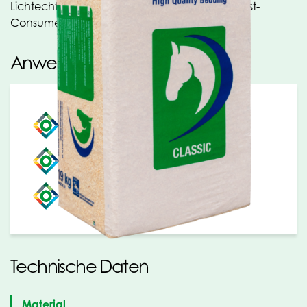
Lichtechtheit und Witterungsbeständigkeit, Post-
Consumer-Recycling-Polyethylen (PCR).
Anwendungen
Substrate und Bumenerden
Stroh-und Holzfasern
Holzpellets
Technische Daten
Material