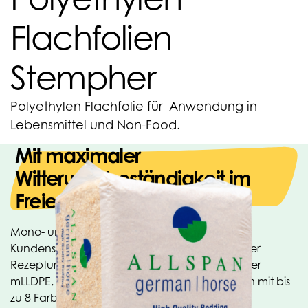
Flachfolien
Stempher
Polyethylen Flachfolie für Anwendung in
Lebensmittel und Non-Food.
Mit maximaler
Witterungsbeständigkeit im
Freien
Mono- und Coextrusions-Polyethylenfolien.
Kundenspezifische Lösungen, hergestellt in einer
Rezeptur von LDPE, LLDE, MDPE, HDPE und/oder
mLLDPE, einfach oder im Flexodruck-Verfahren mit bis
zu 8 Farben vollfarbig bedruckt. Maximale