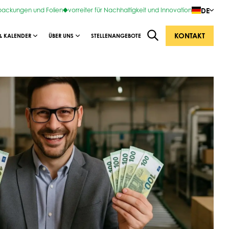
DE
rpackungen und Folien
vorreiter für Nachhaltigkeit und Innovation
KONTAKT
& KALENDER
ÜBER UNS
STELLENANGEBOTE