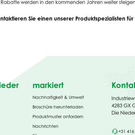
 Rabatte werden in den kommenden Jahren weiter steigen
aktieren Sie einen unserer Produktspezialisten für
ieder
markiert
Konta
Nachhaltigkeit & Umwelt
Industrie
4283 GX G
(opens
Broschüre herunterladen
in
Die Niede
Produktmuster anfordern
new
tab)
Nachrichten
+31 416