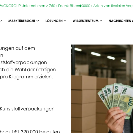
OPACKGROUP Unternehmen > 750+ Fachkräften
3000+ Arten von flexiblen Ve
MARKTÜBERSICHT
LÖSUNGEN
WISSENZENTRUM
NACHRICHTEN 
ckungen auf dem
en
nststoffverpackungen
ch die Wahl der richtigen
pro Kilogramm erzielen.
 Kunststoffverpackungen
r auf €1.320.000 belaufen.