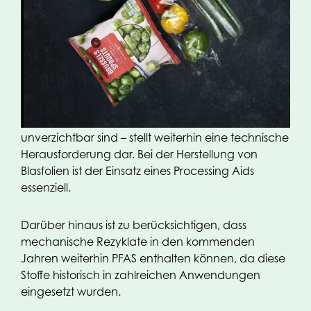
Testergebnissen wurde erstellt und kann Kunden
auf Anfrage zur Verfügung gestellt werden.
Obwohl OPACKGROUP derzeit die regulatorischen
Anforderungen erfüllt, bleibt die Weiterentwicklung
hin zu PFAS-freien Alternativen ein zentrales Ziel.
Insbesondere der Ersatz PFAS-haltiger Processing
Aids – die in bestimmten Produktionsprozessen
unverzichtbar sind – stellt weiterhin eine technische
Herausforderung dar. Bei der Herstellung von
Blasfolien ist der Einsatz eines Processing Aids
essenziell.
Darüber hinaus ist zu berücksichtigen, dass
mechanische Rezyklate in den kommenden
Jahren weiterhin PFAS enthalten können, da diese
Stoffe historisch in zahlreichen Anwendungen
eingesetzt wurden.