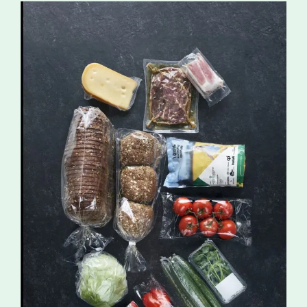
OPACKGROUP erfüllt die neuen
Anforderungen
Bei OPACKGROUP wurden externe Prüfungen an
Folien durchgeführt, bei denen die maximal
erforderliche Menge an PFAS-haltigem Processing
Aid eingesetzt wurde. Dabei wurde der Gehalt an
organisch gebundenem Fluor (TOF) gemessen. Die
Messwerte liegen unter 30 ppm – deutlich unter
dem zulässigen Grenzwert von 50 ppm für PFAS in
polymerer Form.
Damit ist die Konformität unserer Verpackungen
mit den Anforderungen der PPWR nachweislich
gegeben. Eine offizielle Erklärung zu diesen