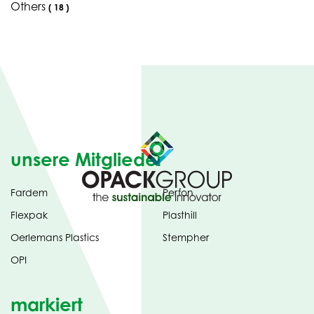
Others
(
18
)
unsere Mitglieder
Fardem
Perfon
Flexpak
Plasthill
Oerlemans Plastics
Stempher
OPI
markiert