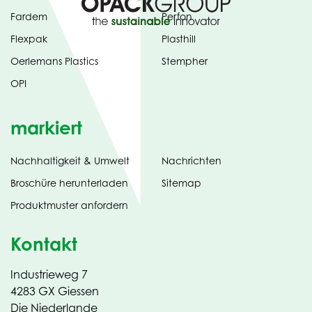
Fardem
Perfon
Flexpak
Plasthill
Oerlemans Plastics
Stempher
OPI
markiert
Nachhaltigkeit & Umwelt
Nachrichten
tab)
(opens
Broschüre herunterladen
Sitemap
in
Produktmuster anfordern
new
Kontakt
Industrieweg 7
4283 GX Giessen
Die Niederlande