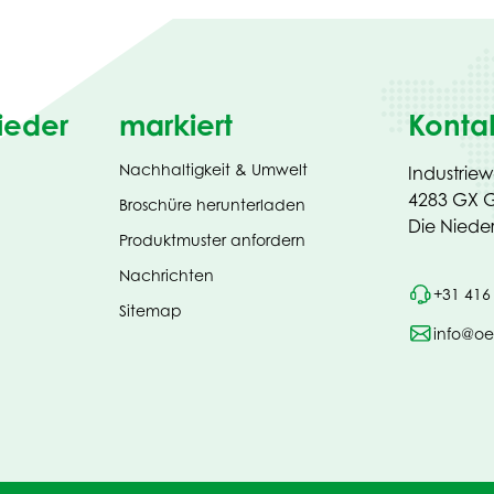
ieder
markiert
Konta
Nachhaltigkeit & Umwelt
Industrie
4283 GX G
(opens
Broschüre herunterladen
in
Die Niede
Produktmuster anfordern
new
tab)
Nachrichten
+31 416
Sitemap
info@oe