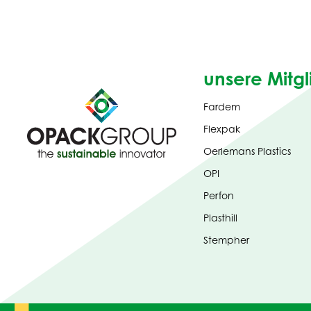
unsere Mitgl
Fardem
Flexpak
Oerlemans Plastics
OPI
Perfon
Plasthill
Stempher