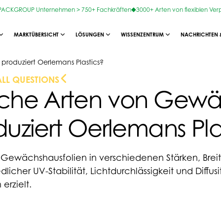
OPACKGROUP Unternehmen > 750+ Fachkräften
3000+ Arten von flexiblen Ve
MARKTÜBERSICHT
LÖSUNGEN
WISSENZENTRUM
NACHRICHTEN 
roduziert Oerlemans Plastics?
ALL QUESTIONS
che Arten von Gewä
uziert Oerlemans Pla
rn Gewächshausfolien in verschiedenen Stärken, Br
dlicher UV-Stabilität, Lichtdurchlässigkeit und Diffusi
erzielt.