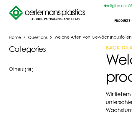
mitglied der 
PRODUKTE
Home
Questions
Welche Arten von Gewächshausfolien p
BACK TO 
Categories
Wel
Others
(
18
)
prod
Wir liefe
unterschie
Wachstum 