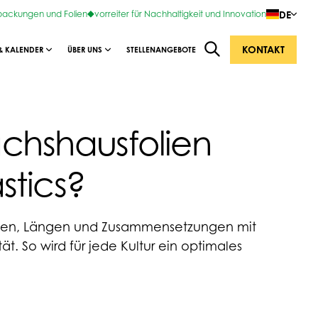
DE
rpackungen und Folien
vorreiter für Nachhaltigkeit und Innovation
KONTAKT
& KALENDER
ÜBER UNS
STELLENANGEBOTE
chshausfolien
stics?
eiten, Längen und Zusammensetzungen mit
tät. So wird für jede Kultur ein optimales