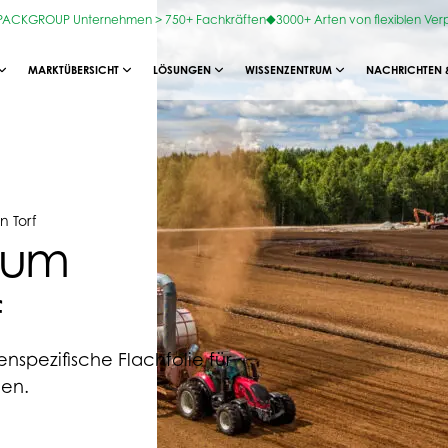
OPACKGROUP Unternehmen > 750+ Fachkräften
3000+ Arten von flexiblen Ve
MARKTÜBERSICHT
LÖSUNGEN
WISSENZENTRUM
NACHRICHTEN 
 Torf
zum
f
nspezifische Flachfolie für
nen.