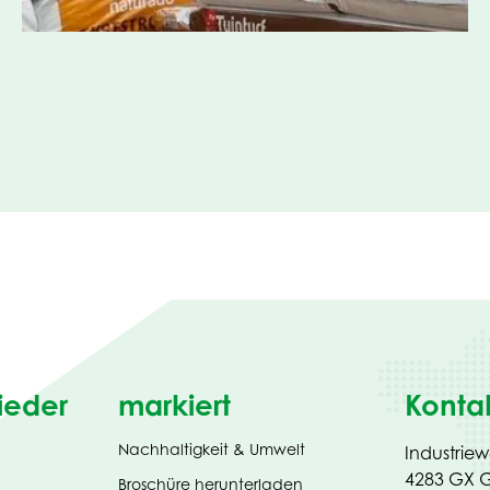
ieder
markiert
Konta
Nachhaltigkeit & Umwelt
Industrie
4283 GX G
(opens
Broschüre herunterladen