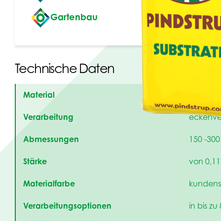
Gartenbau
Technische Daten
Material
coextrud
Verarbeitung
eckenver
Abmessungen
150 -300 
Stärke
von 0,1
Materialfarbe
kundensp
Verarbeitungsoptionen
in bis z