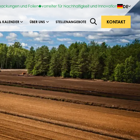
DE
rpackungen und Folien
vorreiter für Nachhaltigkeit und Innovation
KONTAKT
& KALENDER
ÜBER UNS
STELLENANGEBOTE