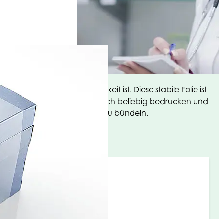
empfindlich gegen Feuchtigkeit ist. Diese stabile Folie ist
ge versehen. Das Band lässt sich beliebig bedrucken und
, um diese ohne Einschnitt zu bündeln.