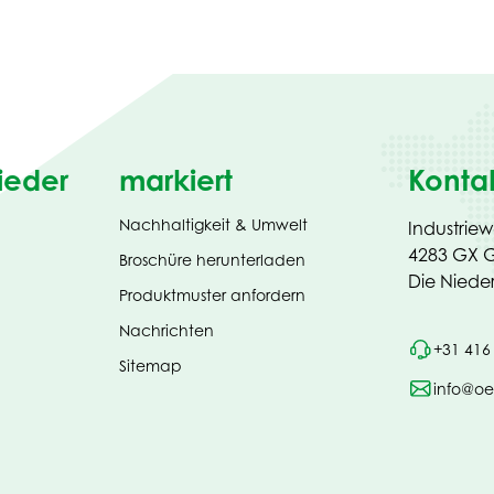
ieder
markiert
Konta
Nachhaltigkeit & Umwelt
Industrie
4283 GX G
(opens
Broschüre herunterladen
in
Die Niede
Produktmuster anfordern
new
tab)
Nachrichten
+31 416
Sitemap
info@oe