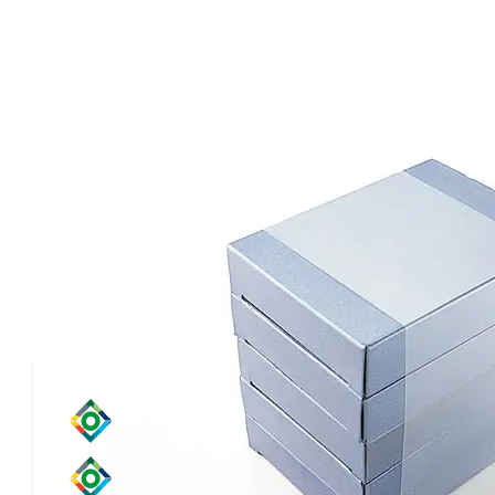
Druckbar nach Bedarf
Banderolierfolie ist eine transparente Bündelfolie, die un
auf beiden Seiten mit einer dünnen versiegelbaren La
kann für wunderschöne Werbeartikel verwendet werden
Anwendungen
Industrielle Anwendungen
Lebensmittelverpackungen