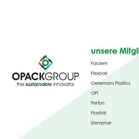
unsere Mitgl
Fardem
Flexpak
Oerlemans Plastics
OPI
Perfon
Plasthill
Stempher