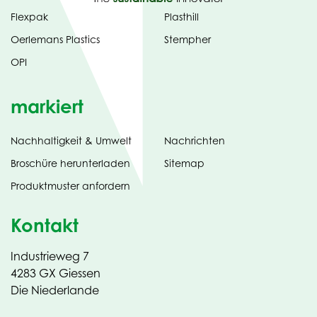
Flexpak
Plasthill
Oerlemans Plastics
Stempher
OPI
markiert
Nachhaltigkeit & Umwelt
Nachrichten
tab)
(opens
Broschüre herunterladen
Sitemap
in
Produktmuster anfordern
new
Kontakt
Industrieweg 7
4283 GX Giessen
Die Niederlande