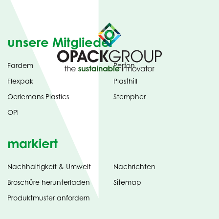
unsere Mitglieder
Fardem
Perfon
Flexpak
Plasthill
Oerlemans Plastics
Stempher
OPI
markiert
Nachhaltigkeit & Umwelt
Nachrichten
tab)
(opens
Broschüre herunterladen
Sitemap
in
Produktmuster anfordern
new